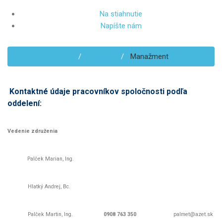
Na stiahnutie
Napíšte nám
Home
Kontakty
Manažment
Kontaktné údaje pracovníkov spoločnosti podľa
oddelení:
Vedenie združenia
Palček Marian, Ing.
Hlatký Andrej, Bc.
Palček Martin, Ing.
0908 763 350
palmet@azet.sk