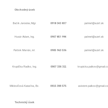
Obchodný úsek
Bačík Jaroslav, Mgr.
0918 343 837
palmet@azet.sk
Husár Adam, Ing.
0907 851 994
palmet@azet.sk
Palček Marián, ml.
0905 963 536
palmet@azet.sk
Krupička Radko, Ing.
0907 336 311
krupicka.palkov@gmail.c
Miklovičová Katarína, Bc.
0915 398 575
asistent.palkov@gmail.c
Technický úsek