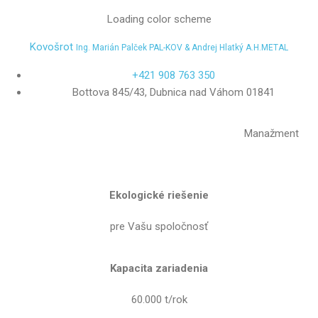
Loading color scheme
Kovošrot
Ing. Marián Palček PAL-KOV & Andrej Hlatký A.H.METAL
+421 908 763 350
Bottova 845/43, Dubnica nad Váhom 01841
Manažment
Ekologické
riešenie
pre Vašu spoločnosť
Kapacita
zariadenia
60.000 t/rok